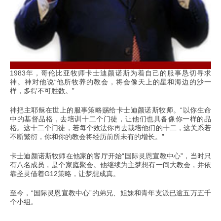
1983年，哥伦比亚牧师卡士迪颜诺斯为着自己的服事恳切寻求
神。神对他说“他所牧养的教会，将会像天上的星和海边的沙一
样，多得不可胜数。”
神把主耶稣在世上的服事策略赐给卡士迪颜诺斯牧师。“以你生命
中的基督品格，去培训十二个门徒，让他们也具备像你一样的品
格。这十二个门徒，若每个效法你再去栽培他们的十二，这关系若
不断繁衍，你和你的教会将经历前所未有的增长。”
卡士迪颜诺斯牧师在他家的客厅开始“国际灵恩宣教中心”，当时只
有八名成员，是个家庭聚会。他继续为主梦想有一间大教会，并依
靠圣灵借着G12策略，让梦想成真。
至今，“国际灵恩宣教中心”的弟兄、姐妹和青年支派已逾五万五千
个小组。