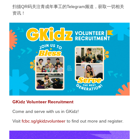
扫描QR码关注青成年事工的Telegram频道，获取一切相关
资讯！
GKidz Volunteer Recruitment
Come and serve with us in GKidz!
Visit
fcbc.sg/gkidzvolunteer
to find out more and register.