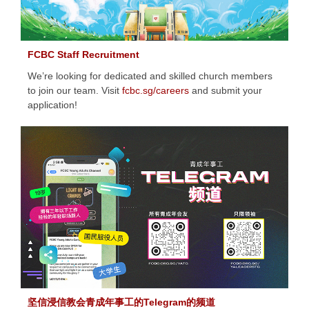
FCBC Staff Recruitment
We’re looking for dedicated and skilled church members
to join our team. Visit
fcbc.sg/careers
and submit your
application!
坚信浸信教会青成年事工的Telegram的频道